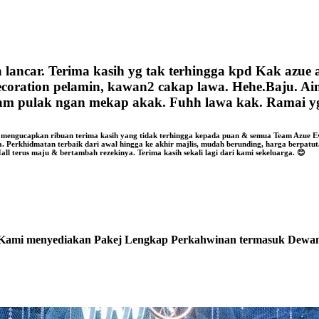
 lancar. Terima kasih yg tak terhingga kpd Kak azue 
ecoration pelamin, kawan2 cakap lawa. Hehe.Baju. Ain
gam pulak ngan mekap akak. Fuhh lawa kak. Ramai y
 mengucapkan ribuan terima kasih yang tidak terhingga kepada puan & semua Team Azue E
erkhidmatan terbaik dari awal hingga ke akhir majlis, mudah berunding, harga berpatutan
l terus maju & bertambah rezekinya. Terima kasih sekali lagi dari kami sekeluarga. 😊
Kami menyediakan Pakej Lengkap Perkahwinan termasuk Dewa