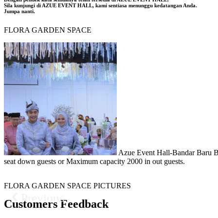
Sila kunjungi di AZUE EVENT HALL, kami sentiasa menunggu kedatangan Anda.
Jumpa nanti.
FLORA GARDEN SPACE
Azue Event Hall-Bandar Baru Ban
seat down guests or Maximum capacity 2000 in out guests.
FLORA GARDEN SPACE PICTURES
Previous
Customers Feedback