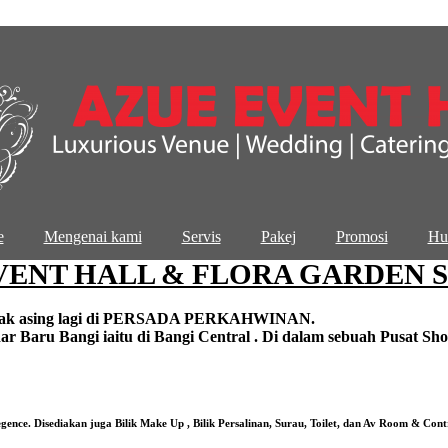
e
Mengenai kami
Servis
Pakej
Promosi
Hu
VENT HALL & FLORA GARDEN 
idak asing lagi di PERSADA PERKAHWINAN.
ru Bangi iaitu di Bangi Central . Di dalam sebuah Pusat Shoppi
nce. Disediakan juga Bilik Make Up , Bilik Persalinan, Surau, Toilet, dan Av Room & Contr