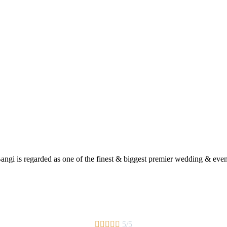
gi is regarded as one of the finest & biggest premier wedding & even





5/5