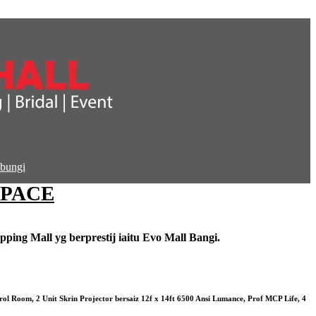
bungi
SPACE
ng Mall yg berprestij iaitu Evo Mall Bangi.
ol Room, 2 Unit Skrin Projector bersaiz 12f x 14ft 6500 Ansi Lumance, Prof MCP Life, 4